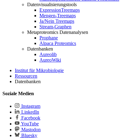
Datenvisualisierungstools
ExpressionTreemaps
Mengen-Treemaps
Ja/Nein Treemaps
Stream-Graphen
Metaproteomics Datenanalysen
Prophane
Alpaca Proteomics
Datenbanken
Aureolib
AureoWiki
Institut für Mikrobiologie
Ressourcen
Datenbanken
Soziale Medien
Instagram
LinkedIn
Facebook
YouTube
Mastodon
Bluesky