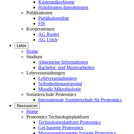
Küstenmikrobiome
Holobionten-Interaktionen
Publikationen
Publikationsliste
FIS
Kooperationen
AG Riedel
AG Urich
Lehre
Home
Studium
Allgemeine Informationen
Bachelor- und Masterarbeiten
Lehrveranstaltungen
Lehrveranstaltungen
Selbstbedienungsportal
Moodle Mikrobiologie
Sommerschule Proteomics
Internationale Sommerschule für Proteomics
Ressourcen
Home
Proteomics Technologieplattform
Technologieplattform Proteomics
Gel-basierte Proteomics
Massenspektrometrie basierte Proteomics