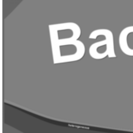
Konzentrationsgradienten, Tiefenprofile in
Sedimenten, Sauerstoffverfügbarkeitsgradienten etc. pp.
angewendet werden.
Soziale Medien
Instagram
LinkedIn
Facebook
YouTube
Mastodon
Bluesky
Uniapp