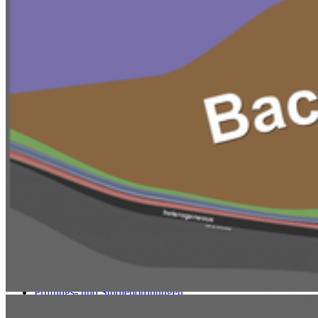
Uni Greifswald
News
Veranstaltungskalender
Telefonsuche
Organigramm
Einrichtungen A bis Z
Zuständigkeiten A bis Z
Universitätsmedizin
Sprachenzentrum
Stellenangebote
Satzungen & Formulare
Uniladen
Studierende
Selbstbedienungsportal
Vorlesungsverzeichnisse
Sprachenportal
Termine und Fristen
Prüfungs- und Studienordnungen
Alle Studienfächer
Zentrale Studienberatung