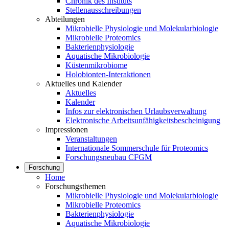
Chronik des Instituts
Stellenausschreibungen
Abteilungen
Mikrobielle Physiologie und Molekularbiologie
Mikrobielle Proteomics
Bakterienphysiologie
Aquatische Mikrobiologie
Küstenmikrobiome
Holobionten-Interaktionen
Aktuelles und Kalender
Aktuelles
Kalender
Infos zur elektronischen Urlaubsverwaltung
Elektronische Arbeitsunfähigkeitsbescheinigung
Impressionen
Veranstaltungen
Internationale Sommerschule für Proteomics
Forschungsneubau CFGM
Forschung
Home
Forschungsthemen
Mikrobielle Physiologie und Molekularbiologie
Mikrobielle Proteomics
Bakterienphysiologie
Aquatische Mikrobiologie