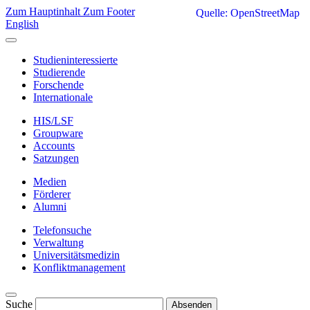
Zum Hauptinhalt
Zum Footer
Quelle: OpenStreetMap
English
Studieninteressierte
Studierende
Forschende
Internationale
HIS/LSF
Groupware
Accounts
Satzungen
Medien
Förderer
Alumni
Telefonsuche
Verwaltung
Universitätsmedizin
Konfliktmanagement
Suche
Absenden