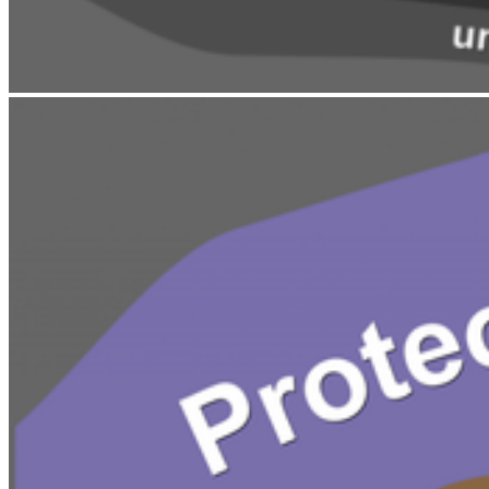
Karte
Campus Innenstadt
Campus Berthold-Beitz-Platz
Campus
Soldmannstraße
Campus Loefflerstraße
Campus Innenstadt
Campus Berthold-Beitz-Platz
Campus Soldmannstraße
Campus Loefflerstraße
Kontakt
Universität Greifswald
Domstraße 11
17489 Greifswald
Telefon +49 3834 420 0
Telefax +49 3834 420 1105