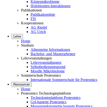
Küstenmikrobiome
Holobionten-Interaktionen
Publikationen
Publikationsliste
FIS
Kooperationen
AG Riedel
AG Urich
Lehre
Home
Studium
Allgemeine Informationen
Bachelor- und Masterarbeiten
Lehrveranstaltungen
Lehrveranstaltungen
Selbstbedienungsportal
Moodle Mikrobiologie
Sommerschule Proteomics
Internationale Sommerschule für Proteomics
Ressourcen
Home
Proteomics Technologieplattform
Technologieplattform Proteomics
Gel-basierte Proteomics
Massenspektrometrie basierte Proteomics