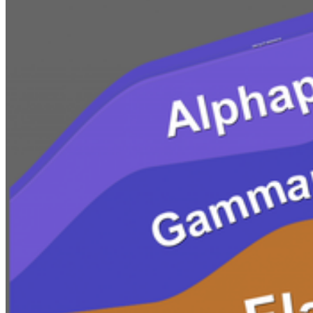
Studierendensekretariat
Zentrales Prüfungsamt
Studierendenportal
Service
Webmailer und Accounts
Kontakt
Lagepläne
Konfliktmanagement
Sitemap
Barrierefreiheit
Datenschutz
Impressum
© 2026 Universität Greifswald
Page Identifier: 39551
Nach oben