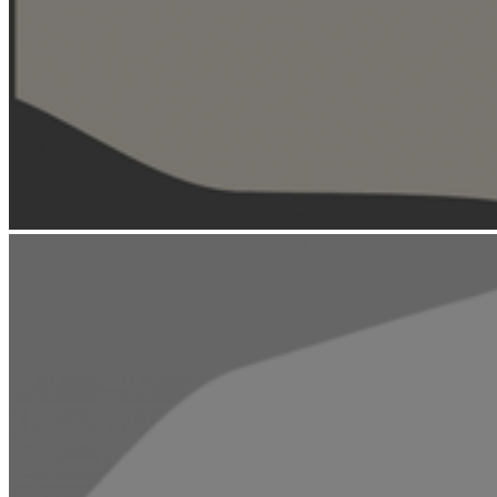
Weiter
Go to slide 1
Go to slide 2
Go to slide 3
Go to slide 4
Go to slide 5
Go to slide 6
Go to slide 7
Go to slide 8
Diese Art der Darstellung (zeitabhängig = horizontal) kann auch für