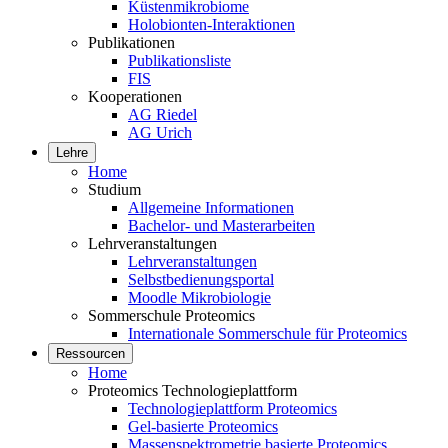
Küstenmikrobiome
Holobionten-Interaktionen
Publikationen
Publikationsliste
FIS
Kooperationen
AG Riedel
AG Urich
Lehre
Home
Studium
Allgemeine Informationen
Bachelor- und Masterarbeiten
Lehrveranstaltungen
Lehrveranstaltungen
Selbstbedienungsportal
Moodle Mikrobiologie
Sommerschule Proteomics
Internationale Sommerschule für Proteomics
Ressourcen
Home
Proteomics Technologieplattform
Technologieplattform Proteomics
Gel-basierte Proteomics
Massenspektrometrie basierte Proteomics