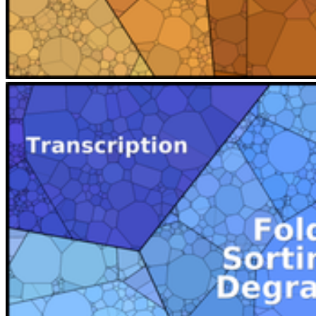
Weiter
Go to slide 1
Go to slide 2
Go to slide 3
Go to slide 4
Die Einzelbilder zeigen die verschiedenen Stufen der
Funktionshierarchie einer Krebszelllinie (HEK) entsprechend der
Funktionszuordnung der Kyoto Encyclopedy of Genes and
Genomes (KEGG). Die Farben visualisieren die
Funktionshauptkategorien, die Zellflächen die Proteinmengen.
Erstmalig zeigten wir diese Art der Darstellung auf der
Visualisierungskonferenz VizBi2014. In Zusammenarbeit mit Ron
Milo vom Israelischen Weizmann Institut etablierten wir den