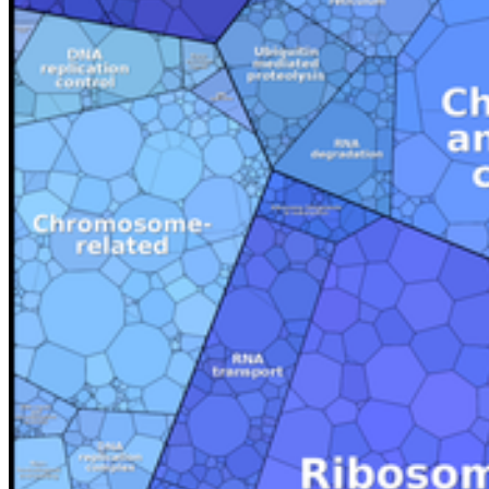
Uni Greifswald
News
Veranstaltungskalender
Telefonsuche
Organigramm
Einrichtungen A bis Z
Zuständigkeiten A bis Z
Universitätsmedizin
Sprachenzentrum
Stellenangebote
Satzungen & Formulare
Uniladen
Studierende
Selbstbedienungsportal
Vorlesungsverzeichnisse
Sprachenportal
Termine und Fristen
Prüfungs- und Studienordnungen
Alle Studienfächer