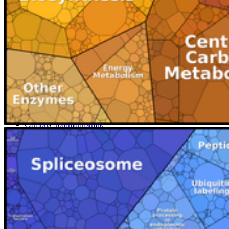
Karte
Campus Innenstadt
Campus Berthold-Beitz-Platz
Campus
Soldmannstraße
Campus Loefflerstraße
Campus Innenstadt
Campus Berthold-Beitz-Platz
Campus Soldmannstraße
Campus Loefflerstraße
Kontakt
Universität Greifswald
Domstraße 11
17489 Greifswald
Telefon +49 3834 420 0
Telefax +49 3834 420 1105