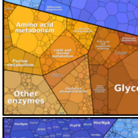
Zentrale Studienberatung
Studierendensekretariat
Zentrales Prüfungsamt
Studierendenportal
Service
Webmailer und Accounts
Kontakt
Lagepläne
Konfliktmanagement
Sitemap
Barrierefreiheit
Datenschutz
Impressum
© 2026 Universität Greifswald
Page Identifier: 36951
Nach oben