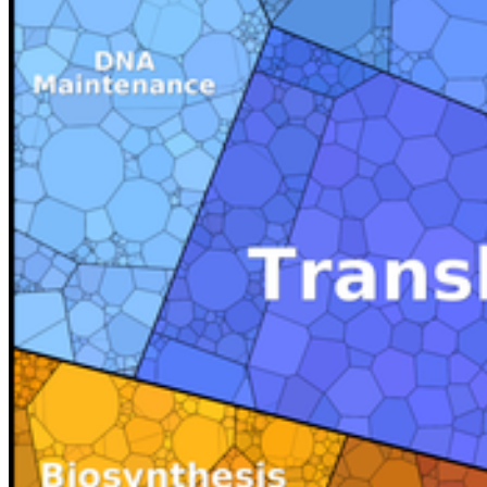
Website
www.proteomaps.org
zur Präsentation quantitativer
Proteomdatensätze und zur Erstellung eigener Mengentreemaps.
Auch für Meta-Proteom-Studien können die gezeigten
Mengentreemaps eingesetzt werden.
Soziale Medien
Instagram
LinkedIn
Facebook
YouTube
Mastodon
Bluesky
Uniapp