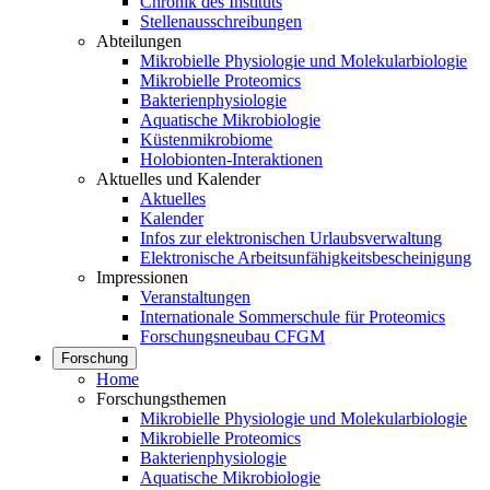
Chronik des Instituts
Stellenausschreibungen
Abteilungen
Mikrobielle Physiologie und Molekularbiologie
Mikrobielle Proteomics
Bakterienphysiologie
Aquatische Mikrobiologie
Küstenmikrobiome
Holobionten-Interaktionen
Aktuelles und Kalender
Aktuelles
Kalender
Infos zur elektronischen Urlaubsverwaltung
Elektronische Arbeitsunfähigkeitsbescheinigung
Impressionen
Veranstaltungen
Internationale Sommerschule für Proteomics
Forschungsneubau CFGM
Forschung
Home
Forschungsthemen
Mikrobielle Physiologie und Molekularbiologie
Mikrobielle Proteomics
Bakterienphysiologie
Aquatische Mikrobiologie